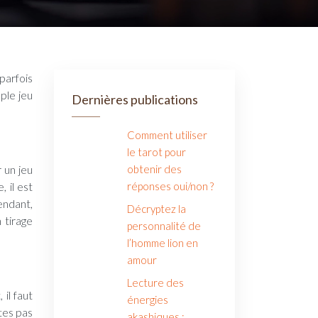
ple jeu
Dernières publications
Comment utiliser
le tarot pour
 un jeu
obtenir des
 il est
réponses oui/non ?
endant,
Décryptez la
 tirage
personnalité de
l’homme lion en
amour
Lecture des
il faut
énergies
tes pas
akashiques :