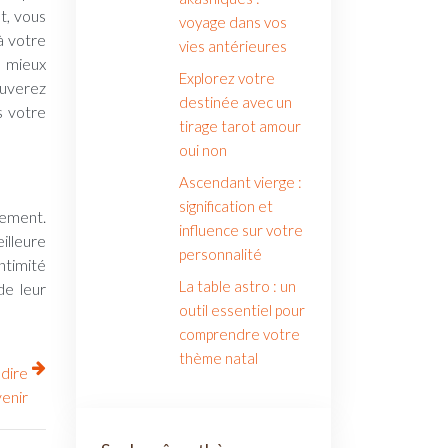
t, vous
voyage dans vos
à votre
vies antérieures
e mieux
Explorez votre
ouverez
destinée avec un
s votre
tirage tarot amour
oui non
Ascendant vierge :
signification et
gement.
influence sur votre
illeure
personnalité
ntimité
La table astro : un
de leur
outil essentiel pour
comprendre votre
thème natal
édire
venir