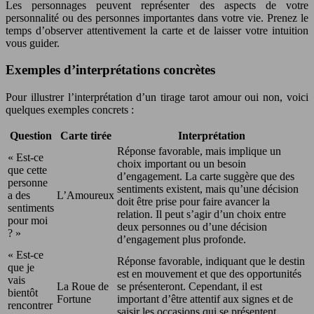
Les personnages peuvent représenter des aspects de votre
personnalité ou des personnes importantes dans votre vie. Prenez le
temps d’observer attentivement la carte et de laisser votre intuition
vous guider.
Exemples d’interprétations concrètes
Pour illustrer l’interprétation d’un tirage tarot amour oui non, voici
quelques exemples concrets :
Question
Carte tirée
Interprétation
Réponse favorable, mais implique un
« Est-ce
choix important ou un besoin
que cette
d’engagement. La carte suggère que des
personne
sentiments existent, mais qu’une décision
a des
L’Amoureux
doit être prise pour faire avancer la
sentiments
relation. Il peut s’agir d’un choix entre
pour moi
deux personnes ou d’une décision
? »
d’engagement plus profonde.
« Est-ce
Réponse favorable, indiquant que le destin
que je
est en mouvement et que des opportunités
vais
La Roue de
se présenteront. Cependant, il est
bientôt
Fortune
important d’être attentif aux signes et de
rencontrer
saisir les occasions qui se présentent.