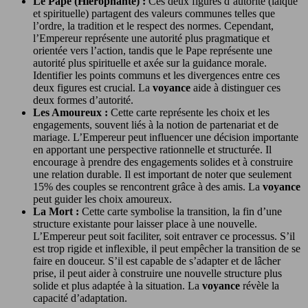
Le Pape (Hiérophante) :
Ces deux figures d’autorité (laïque
et spirituelle) partagent des valeurs communes telles que
l’ordre, la tradition et le respect des normes. Cependant,
l’Empereur représente une autorité plus pragmatique et
orientée vers l’action, tandis que le Pape représente une
autorité plus spirituelle et axée sur la guidance morale.
Identifier les points communs et les divergences entre ces
deux figures est crucial. La
voyance
aide à distinguer ces
deux formes d’autorité.
Les Amoureux :
Cette carte représente les choix et les
engagements, souvent liés à la notion de partenariat et de
mariage. L’Empereur peut influencer une décision importante
en apportant une perspective rationnelle et structurée. Il
encourage à prendre des engagements solides et à construire
une relation durable. Il est important de noter que seulement
15% des couples se rencontrent grâce à des amis. La
voyance
peut guider les choix amoureux.
La Mort :
Cette carte symbolise la transition, la fin d’une
structure existante pour laisser place à une nouvelle.
L’Empereur peut soit faciliter, soit entraver ce processus. S’il
est trop rigide et inflexible, il peut empêcher la transition de se
faire en douceur. S’il est capable de s’adapter et de lâcher
prise, il peut aider à construire une nouvelle structure plus
solide et plus adaptée à la situation. La
voyance
révèle la
capacité d’adaptation.