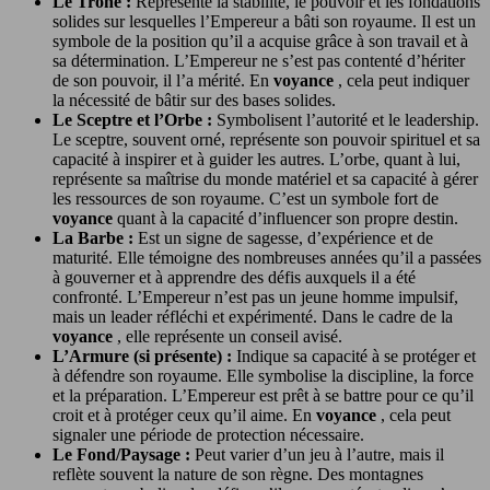
Le Trône :
Représente la stabilité, le pouvoir et les fondations
solides sur lesquelles l’Empereur a bâti son royaume. Il est un
symbole de la position qu’il a acquise grâce à son travail et à
sa détermination. L’Empereur ne s’est pas contenté d’hériter
de son pouvoir, il l’a mérité. En
voyance
, cela peut indiquer
la nécessité de bâtir sur des bases solides.
Le Sceptre et l’Orbe :
Symbolisent l’autorité et le leadership.
Le sceptre, souvent orné, représente son pouvoir spirituel et sa
capacité à inspirer et à guider les autres. L’orbe, quant à lui,
représente sa maîtrise du monde matériel et sa capacité à gérer
les ressources de son royaume. C’est un symbole fort de
voyance
quant à la capacité d’influencer son propre destin.
La Barbe :
Est un signe de sagesse, d’expérience et de
maturité. Elle témoigne des nombreuses années qu’il a passées
à gouverner et à apprendre des défis auxquels il a été
confronté. L’Empereur n’est pas un jeune homme impulsif,
mais un leader réfléchi et expérimenté. Dans le cadre de la
voyance
, elle représente un conseil avisé.
L’Armure (si présente) :
Indique sa capacité à se protéger et
à défendre son royaume. Elle symbolise la discipline, la force
et la préparation. L’Empereur est prêt à se battre pour ce qu’il
croit et à protéger ceux qu’il aime. En
voyance
, cela peut
signaler une période de protection nécessaire.
Le Fond/Paysage :
Peut varier d’un jeu à l’autre, mais il
reflète souvent la nature de son règne. Des montagnes