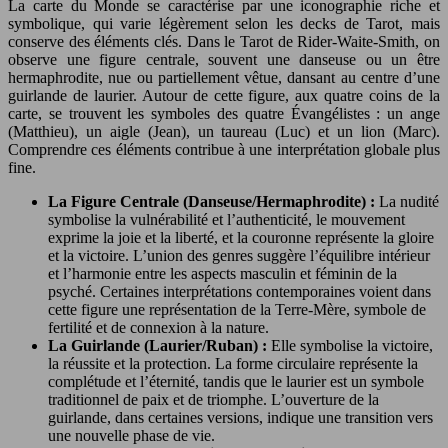
La carte du Monde se caractérise par une iconographie riche et
symbolique, qui varie légèrement selon les decks de Tarot, mais
conserve des éléments clés. Dans le Tarot de Rider-Waite-Smith, on
observe une figure centrale, souvent une danseuse ou un être
hermaphrodite, nue ou partiellement vêtue, dansant au centre d’une
guirlande de laurier. Autour de cette figure, aux quatre coins de la
carte, se trouvent les symboles des quatre Évangélistes : un ange
(Matthieu), un aigle (Jean), un taureau (Luc) et un lion (Marc).
Comprendre ces éléments contribue à une interprétation globale plus
fine.
La Figure Centrale (Danseuse/Hermaphrodite) :
La nudité
symbolise la vulnérabilité et l’authenticité, le mouvement
exprime la joie et la liberté, et la couronne représente la gloire
et la victoire. L’union des genres suggère l’équilibre intérieur
et l’harmonie entre les aspects masculin et féminin de la
psyché. Certaines interprétations contemporaines voient dans
cette figure une représentation de la Terre-Mère, symbole de
fertilité et de connexion à la nature.
La Guirlande (Laurier/Ruban) :
Elle symbolise la victoire,
la réussite et la protection. La forme circulaire représente la
complétude et l’éternité, tandis que le laurier est un symbole
traditionnel de paix et de triomphe. L’ouverture de la
guirlande, dans certaines versions, indique une transition vers
une nouvelle phase de vie.