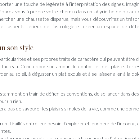
porter une touche de légèreté à l’interprétation des signes. Imagi
éparez-vous à perdre votre chemin dans un labyrinthe de pizza » 
chercher une chaussette disparue, mais vous découvrirez un trésor
 les aspects sérieux de l’astrologie et créer un espace de dét
n son style
ticularités et ses propres traits de caractère qui peuvent être d
Taureau. Connu pour son amour du confort et des plaisirs terrest
r au soleil, à déguster un plat exquis et à se laisser aller à la dol
nstamment en train de défier les conventions, de se lancer dans des
ur un rien.
era pas de savourer les plaisirs simples de la vie, comme une bonne
ont tiraillés entre leur besoin d’explorer et leur peur de l’inconnu, 
antes.
transformera en un véritable nounours à la recherche d’affection et