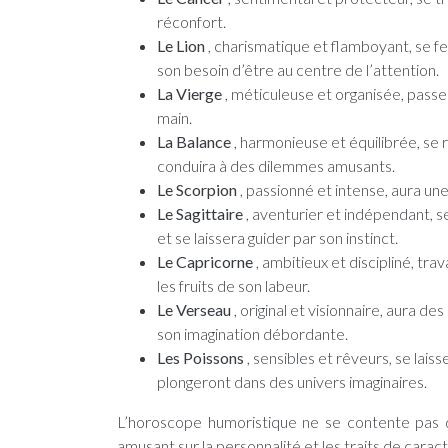
réconfort.
Le Lion
, charismatique et flamboyant, se 
son besoin d’être au centre de l’attention.
La Vierge
, méticuleuse et organisée, passer
main.
La Balance
, harmonieuse et équilibrée, se 
conduira à des dilemmes amusants.
Le Scorpion
, passionné et intense, aura un
Le Sagittaire
, aventurier et indépendant, 
et se laissera guider par son instinct.
Le Capricorne
, ambitieux et discipliné, tra
les fruits de son labeur.
Le Verseau
, original et visionnaire, aura d
son imagination débordante.
Les Poissons
, sensibles et rêveurs, se lais
plongeront dans des univers imaginaires.
L’horoscope humoristique ne se contente pas de
amusant sur la personnalité et les traits de cara