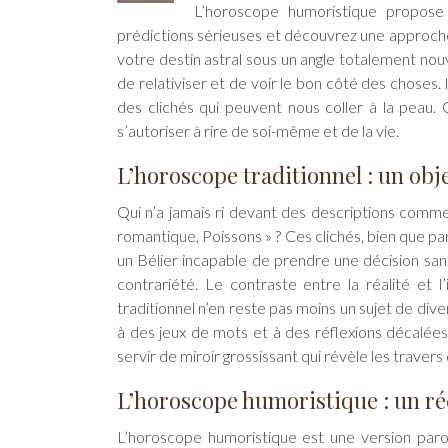
L’horoscope humoristique propose u
prédictions sérieuses et découvrez une approche 
votre destin astral sous un angle totalement n
de relativiser et de voir le bon côté des choses
des clichés qui peuvent nous coller à la peau.
s’autoriser à rire de soi-même et de la vie.
L’horoscope traditionnel : un ob
Qui n’a jamais ri devant des descriptions comme
romantique, Poissons » ? Ces clichés, bien que p
un Bélier incapable de prendre une décision san
contrariété. Le contraste entre la réalité et
traditionnel n’en reste pas moins un sujet de div
à des jeux de mots et à des réflexions décalées
servir de miroir grossissant qui révèle les traver
L’horoscope humoristique : un r
L’horoscope humoristique est une version parodi