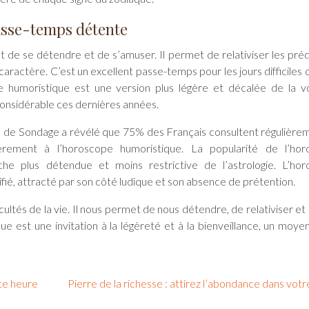
asse-temps détente
de se détendre et de s’amuser. Il permet de relativiser les préd
caractère. C’est un excellent passe-temps pour les jours difficiles 
e humoristique est une version plus légère et décalée de la 
 considérable ces dernières années.
s de Sondage a révélé que 75% des Français consultent régulière
ièrement à l’horoscope humoristique. La popularité de l’hor
he plus détendue et moins restrictive de l’astrologie. L’ho
ifié, attracté par son côté ludique et son absence de prétention.
cultés de la vie. Il nous permet de nous détendre, de relativiser et
e est une invitation à la légèreté et à la bienveillance, un moye
te heure
Pierre de la richesse : attirez l’abondance dans votr