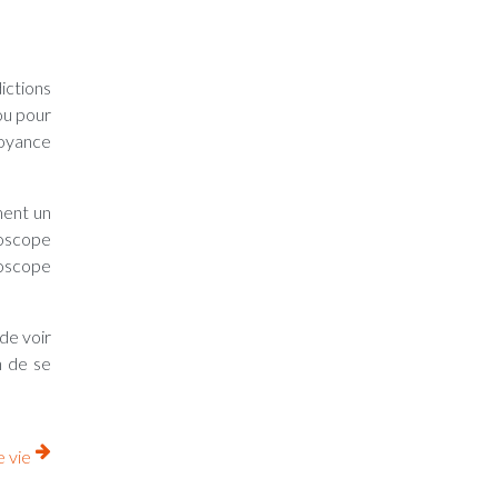
ictions
ou pour
voyance
ment un
oscope
roscope
 de voir
n de se
e vie