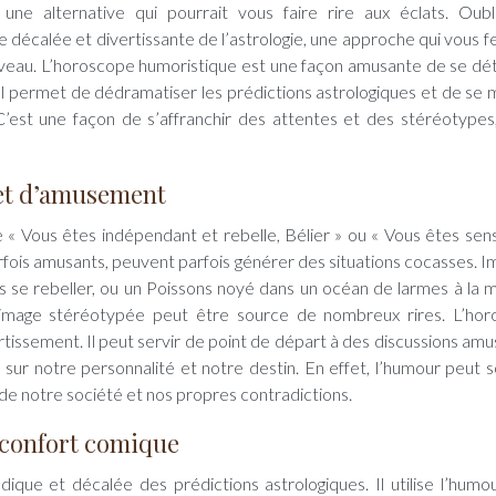
ne alternative qui pourrait vous faire rire aux éclats. Oubl
décalée et divertissante de l’astrologie, une approche qui vous fe
ouveau. L’horoscope humoristique est une façon amusante de se dé
. Il permet de dédramatiser les prédictions astrologiques et de se
 C’est une façon de s’affranchir des attentes et des stéréotypes
jet d’amusement
 « Vous êtes indépendant et rebelle, Bélier » ou « Vous êtes sens
arfois amusants, peuvent parfois générer des situations cocasses. I
s se rebeller, ou un Poissons noyé dans un océan de larmes à la 
 l’image stéréotypée peut être source de nombreux rires. L’ho
ertissement. Il peut servir de point de départ à des discussions amu
 sur notre personnalité et notre destin. En effet, l’humour peut 
s de notre société et nos propres contradictions.
éconfort comique
que et décalée des prédictions astrologiques. Il utilise l’humou