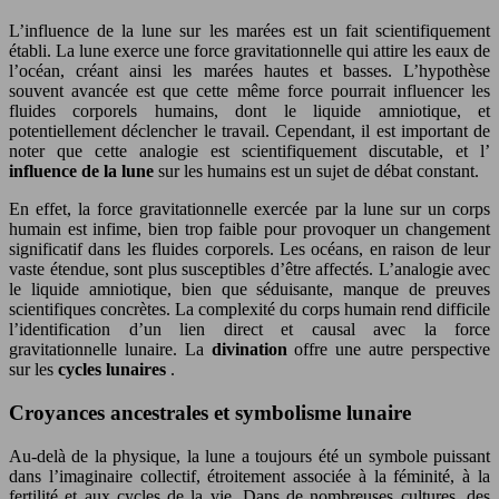
L’influence de la lune sur les marées est un fait scientifiquement
établi. La lune exerce une force gravitationnelle qui attire les eaux de
l’océan, créant ainsi les marées hautes et basses. L’hypothèse
souvent avancée est que cette même force pourrait influencer les
fluides corporels humains, dont le liquide amniotique, et
potentiellement déclencher le travail. Cependant, il est important de
noter que cette analogie est scientifiquement discutable, et l’
influence de la lune
sur les humains est un sujet de débat constant.
En effet, la force gravitationnelle exercée par la lune sur un corps
humain est infime, bien trop faible pour provoquer un changement
significatif dans les fluides corporels. Les océans, en raison de leur
vaste étendue, sont plus susceptibles d’être affectés. L’analogie avec
le liquide amniotique, bien que séduisante, manque de preuves
scientifiques concrètes. La complexité du corps humain rend difficile
l’identification d’un lien direct et causal avec la force
gravitationnelle lunaire. La
divination
offre une autre perspective
sur les
cycles lunaires
.
Croyances ancestrales et symbolisme lunaire
Au-delà de la physique, la lune a toujours été un symbole puissant
dans l’imaginaire collectif, étroitement associée à la féminité, à la
fertilité et aux cycles de la vie. Dans de nombreuses cultures, des