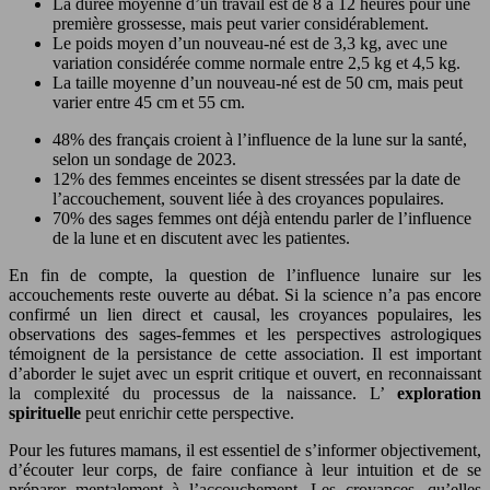
La durée moyenne d’un travail est de 8 à 12 heures pour une
première grossesse, mais peut varier considérablement.
Le poids moyen d’un nouveau-né est de 3,3 kg, avec une
variation considérée comme normale entre 2,5 kg et 4,5 kg.
La taille moyenne d’un nouveau-né est de 50 cm, mais peut
varier entre 45 cm et 55 cm.
48% des français croient à l’influence de la lune sur la santé,
selon un sondage de 2023.
12% des femmes enceintes se disent stressées par la date de
l’accouchement, souvent liée à des croyances populaires.
70% des sages femmes ont déjà entendu parler de l’influence
de la lune et en discutent avec les patientes.
En fin de compte, la question de l’influence lunaire sur les
accouchements reste ouverte au débat. Si la science n’a pas encore
confirmé un lien direct et causal, les croyances populaires, les
observations des sages-femmes et les perspectives astrologiques
témoignent de la persistance de cette association. Il est important
d’aborder le sujet avec un esprit critique et ouvert, en reconnaissant
la complexité du processus de la naissance. L’
exploration
spirituelle
peut enrichir cette perspective.
Pour les futures mamans, il est essentiel de s’informer objectivement,
d’écouter leur corps, de faire confiance à leur intuition et de se
préparer mentalement à l’accouchement. Les croyances, qu’elles