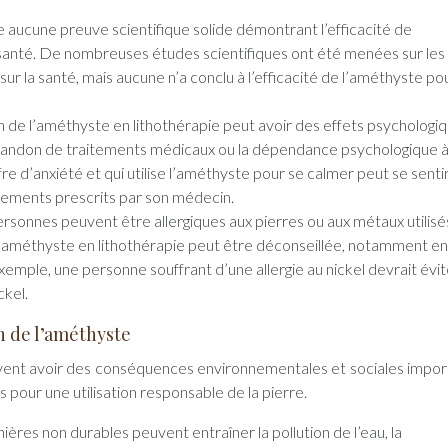
ste aucune preuve scientifique solide démontrant l’efficacité de
santé. De nombreuses études scientifiques ont été menées sur les 
ur la santé, mais aucune n’a conclu à l’efficacité de l’améthyste po
ion de l’améthyste en lithothérapie peut avoir des effets psychologi
abandon de traitements médicaux ou la dépendance psychologique à
re d’anxiété et qui utilise l’améthyste pour se calmer peut se senti
itements prescrits par son médecin.
rsonnes peuvent être allergiques aux pierres ou aux métaux utilisé
 de l’améthyste en lithothérapie peut être déconseillée, notamment en
emple, une personne souffrant d’une allergie au nickel devrait évi
ckel.
ion de l’améthyste
euvent avoir des conséquences environnementales et sociales impor
 pour une utilisation responsable de la pierre.
ières non durables peuvent entraîner la pollution de l’eau, la