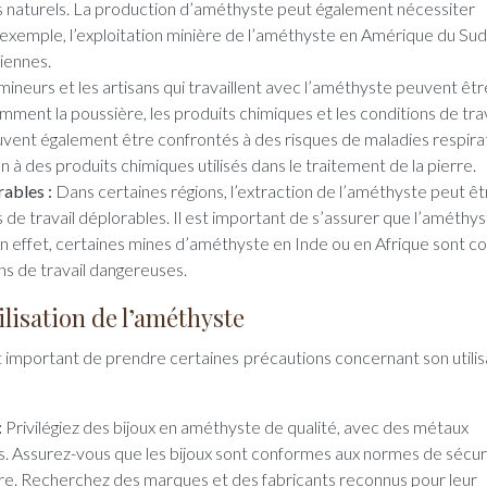
ts naturels. La production d’améthyste peut également nécessiter
ar exemple, l’exploitation minière de l’améthyste en Amérique du Su
iennes.
mineurs et les artisans qui travaillent avec l’améthyste peuvent êtr
mment la poussière, les produits chimiques et les conditions de trav
ent également être confrontés à des risques de maladies respira
n à des produits chimiques utilisés dans le traitement de la pierre.
rables :
Dans certaines régions, l’extraction de l’améthyste peut êt
s de travail déplorables. Il est important de s’assurer que l’améthy
En effet, certaines mines d’améthyste en Inde ou en Afrique sont c
ons de travail dangereuses.
ilisation de l’améthyste
est important de prendre certaines précautions concernant son utilisa
:
Privilégiez des bijoux en améthyste de qualité, avec des métaux
es. Assurez-vous que les bijoux sont conformes aux normes de sécur
ure. Recherchez des marques et des fabricants reconnus pour leur