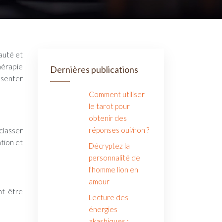
hérapie
Dernières publications
ésenter
Comment utiliser
le tarot pour
obtenir des
classer
réponses oui/non ?
ation et
Décryptez la
personnalité de
l’homme lion en
amour
nt être
Lecture des
énergies
akashiques :