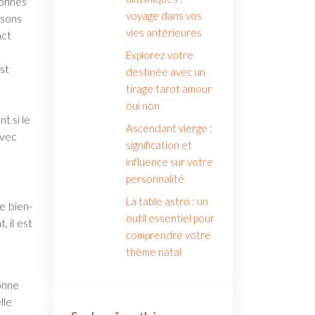
sonnes
voyage dans vos
isons
vies antérieures
act
Explorez votre
st
destinée avec un
tirage tarot amour
oui non
t si le
Ascendant vierge :
avec
signification et
influence sur votre
personnalité
La table astro : un
le bien-
outil essentiel pour
 il est
comprendre votre
thème natal
onne
lle