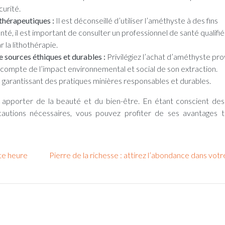
urité.
s thérapeutiques :
Il est déconseillé d’utiliser l’améthyste à des fins
é, il est important de consulter un professionnel de santé qualifi
la lithothérapie.
e sources éthiques et durables :
Privilégiez l’achat d’améthyste pr
 compte de l’impact environnemental et social de son extraction.
s garantissant des pratiques minières responsables et durables.
 apporter de la beauté et du bien-être. En étant conscient des
cautions nécessaires, vous pouvez profiter de ses avantages 
te heure
Pierre de la richesse : attirez l’abondance dans votr