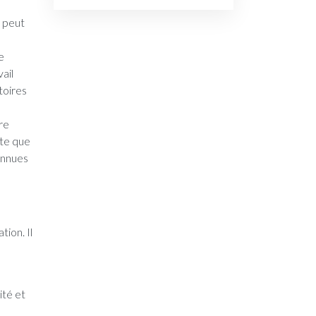
d peut
e
ail
toires
re
ste que
onnues
tion. Il
ité et