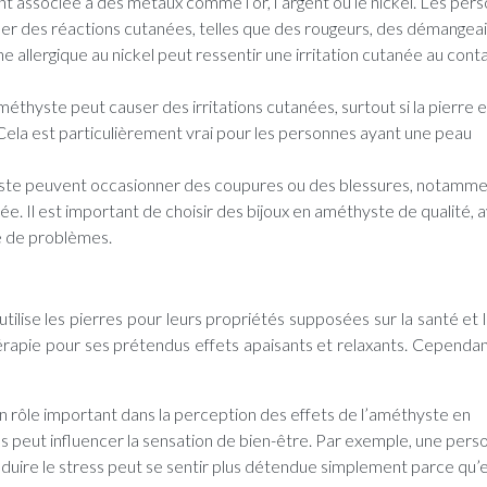
t associée à des métaux comme l’or, l’argent ou le nickel. Les per
er des réactions cutanées, telles que des rougeurs, des démangea
 allergique au nickel peut ressentir une irritation cutanée au cont
éthyste peut causer des irritations cutanées, surtout si la pierre e
ela est particulièrement vrai pour les personnes ayant une peau
ste peuvent occasionner des coupures ou des blessures, notammen
ixée. Il est important de choisir des bijoux en améthyste de qualité, 
pe de problèmes.
utilise les pierres pour leurs propriétés supposées sur la santé et 
érapie pour ses prétendus effets apaisants et relaxants. Cependant,
un rôle important dans la perception des effets de l’améthyste en
és peut influencer la sensation de bien-être. Par exemple, une pers
duire le stress peut se sentir plus détendue simplement parce qu’e