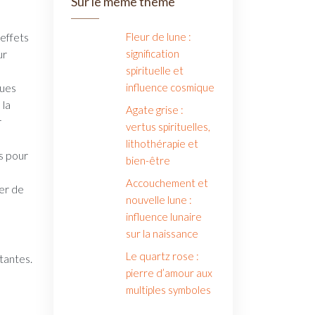
Sur le même thème
effets
Fleur de lune :
ur
signification
spirituelle et
ques
influence cosmique
 la
Agate grise :
r
vertus spirituelles,
lithothérapie et
s pour
bien-être
Accouchement et
ter de
nouvelle lune :
influence lunaire
sur la naissance
Le quartz rose :
tantes.
pierre d’amour aux
multiples symboles