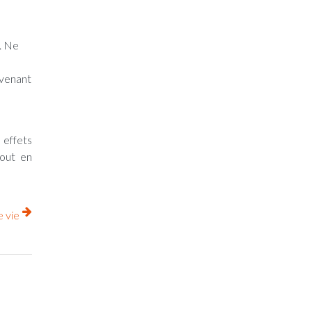
é. Ne
ovenant
 effets
tout en
e vie