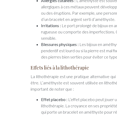
Allergies cutanées :
L’améthyste est souven
allergiques à ces métaux peuvent développ
ou des éruptions. Par exemple, une personne
d’un bracelet en argent serti d’améthyste.
Irritations :
Le port prolongé de bijoux en am
rugueuse ou comporte des imperfections. C
sensible.
Blessures physiques :
Les bijoux en améthy
pendentif est lourd ou si la pierre est mal f
des pierres bien serties pour éviter ce ty
Effets liés à la lithothérapie
La lithothérapie est une pratique alternative qui 
être. L’améthyste est souvent utilisée en lithoth
important de noter que :
Effet placebo :
L’effet placebo peut jouer 
lithothérapie. La croyance en ses propriét
qui porte un bracelet en améthyste pour ré