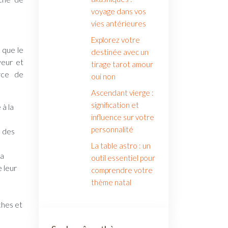
voyage dans vos
vies antérieures
Explorez votre
 que le
destinée avec un
veur et
tirage tarot amour
urce de
oui non
Ascendant vierge :
signification et
 à la
influence sur votre
personnalité
e des
La table astro : un
la
outil essentiel pour
 leur
comprendre votre
thème natal
ches et