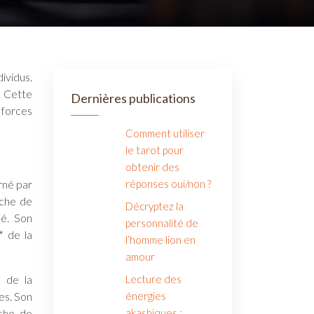
. Cette
Dernières publications
 forces
Comment utiliser
le tarot pour
obtenir des
erné par
réponses oui/non ?
rche de
Décryptez la
né. Son
personnalité de
* de la
l’homme lion en
amour
e de la
Lecture des
es. Son
énergies
rche de
akashiques :