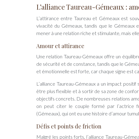
L’alliance Taureau-Gémeaux : amo
L’attirance entre Taureau et Gémeaux est souven
vivacité du Gémeaux, tandis que le Gémeaux est a
mener à une relation riche et stimulante, mais el
Amour et attirance
Une relation Taureau-Gémeaux offre un équilibr
de sécurité et de constance, tandis que le Gémeau
et émotionnelle est forte, car chaque signe est cap
L’alliance Taureau-Gémeaux a un impact positif
être plus flexible et à sortir de sa zone de confo
objectifs concrets. De nombreuses relations amo
on peut citer le couple formé par l’actrice 
(Gémeaux), qui ont eu une histoire d’amour tumu
Défis et points de friction
Malgré les points forts, l’alliance Taureau-Géme