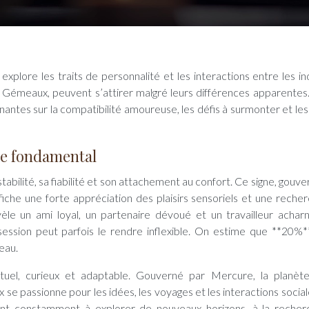
le Gémeaux, peuvent s’attirer malgré leurs différences apparentes
nantes sur la compatibilité amoureuse, les défis à surmonter et les
te fondamental
stabilité, sa fiabilité et son attachement au confort. Ce signe, gouv
fiche une forte appréciation des plaisirs sensoriels et une reche
èle un ami loyal, un partenaire dévoué et un travailleur achar
ssession peut parfois le rendre inflexible. On estime que **20%*
eau.
ectuel, curieux et adaptable. Gouverné par Mercure, la planèt
se passionne pour les idées, les voyages et les interactions social
nt constamment à explorer de nouveaux horizons, à la reche