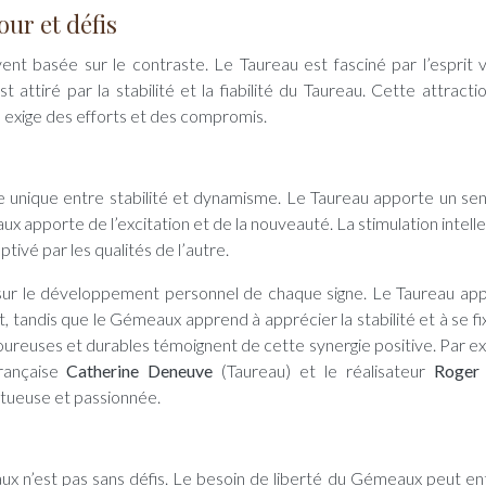
ur et défis
t basée sur le contraste. Le Taureau est fasciné par l’esprit vi
ttiré par la stabilité et la fiabilité du Taureau. Cette attracti
le exige des efforts et des compromis.
e unique entre stabilité et dynamisme. Le Taureau apporte un se
x apporte de l’excitation et de la nouveauté. La stimulation intelle
tivé par les qualités de l’autre.
 sur le développement personnel de chaque signe. Le Taureau ap
rt, tandis que le Gémeaux apprend à apprécier la stabilité et à se f
ureuses et durables témoignent de cette synergie positive. Par e
française
Catherine Deneuve
(Taureau) et le réalisateur
Roger
ltueuse et passionnée.
aux n’est pas sans défis. Le besoin de liberté du Gémeaux peut en