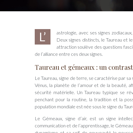
L’astrologie, avec ses signes zodiacaux, explore les traits de personnalité et les interactions entre les individus.
Deux signes distincts, le Taureau et 
attraction soulève des questions fasci
de l’alliance entre ces deux signes.
Taureau et gémeaux : un contras
Le Taureau, signe de terre, se caractérise par sa 
Vénus, la planète de l’amour et de la beauté, af
sécurité matérielle. Un Taureau typique se rév
penchant pour la routine, la tradition et la po
population mondiale est née sous le signe du Taur
Le Gémeaux, signe d’air, est un signe intell
communication et de l’apprentissage, le Gémeaux 
dynamisme et sa soif de nouveauté le pousse