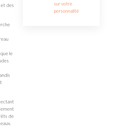
sur votre
 et des
personnalité
erche
ureau
 que le
tudes
andis
t
pectant
alement
érêts de
meaux.