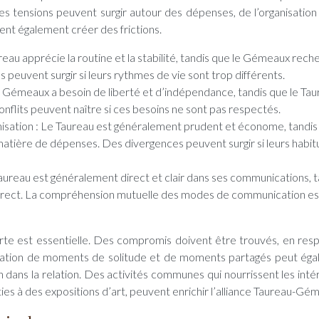
es tensions peuvent surgir autour des dépenses, de l’organisation
ent également créer des frictions.
reau apprécie la routine et la stabilité, tandis que le Gémeaux rech
 peuvent surgir si leurs rythmes de vie sont trop différents.
 Le Gémeaux a besoin de liberté et d’indépendance, tandis que le Ta
conflits peuvent naître si ces besoins ne sont pas respectés.
isation : Le Taureau est généralement prudent et économe, tandis
atière de dépenses. Des divergences peuvent surgir si leurs habi
ureau est généralement direct et clair dans ses communications, t
ndirect. La compréhension mutuelle des modes de communication es
erte est essentielle. Des compromis doivent être trouvés, en res
anisation de moments de solitude et de moments partagés peut ég
ion dans la relation. Des activités communes qui nourrissent les int
es à des expositions d’art, peuvent enrichir l’alliance Taureau-Gé