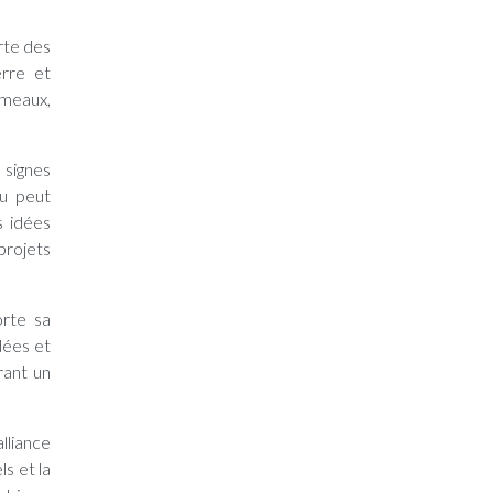
rte des
erre et
émeaux,
 signes
au peut
s idées
projets
orte sa
dées et
rant un
lliance
s et la