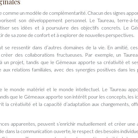
ginales
ée comme un modèle de complémentarité. Chacun des signes appo
favorisent son développement personnel. Le Taureau, terre-à-t
iser ses idées et à poursuivre des objectifs concrets. Le G
rtir de sa zone de confort et à explorer de nouvelles perspectives.
t se ressentir dans d’autres domaines de la vie. En amitié, ces
 créer des collaborations fructueuses. Par exemple, un Taure
e à un projet, tandis que le Gémeaux apporte sa créativité et se
 aux relations familiales, avec des synergies positives dans les 
e le monde matériel et le monde intellectuel. Le Taureau app
tandis que le Gémeaux apporte son intérêt pour les concepts, les i
it la créativité et la capacité d’adaptation aux changements, off
nces apparentes, peuvent s’enrichir mutuellement et créer une a
de dans la communication ouverte, le respect des besoins individuel