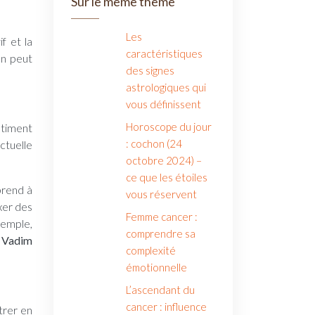
Sur le même thème
Les
f et la
caractéristiques
on peut
des signes
astrologiques qui
vous définissent
Horoscope du jour
ntiment
: cochon (24
ctuelle
octobre 2024) –
ce que les étoiles
prend à
vous réservent
ixer des
Femme cancer :
xemple,
comprendre sa
 Vadim
complexité
émotionnelle
L’ascendant du
cancer : influence
trer en