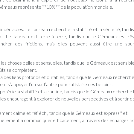
e Gémeaux représente **10%** de la population mondiale.
déniables. Le Taureau recherche la stabilité et la sécurité, tandis
. Le Taureau est terre-à-terre, tandis que le Gémeaux est rê
gendrer des frictions, mais elles peuvent aussi être une so
les choses belles et sensuelles, tandis que le Gémeaux est sensible
oûts se complètent.
 à des liens profonds et durables, tandis que le Gémeaux recherch
ent s’appuyer l’un sur l’autre pour satisfaire ces besoins.
apprécie la stabilité et la routine, tandis que le Gémeaux recherche 
les encouragent à explorer de nouvelles perspectives et à sortir de
ment calme et réfléchi, tandis que le Gémeaux est expressif et
uellement à communiquer efficacement, à travers des échanges ri