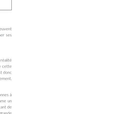
peuvent
mer ses
réalité
e cette
st donc
nement.
onnes à
omme un
tant de
 grande