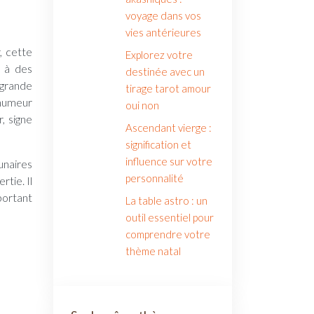
voyage dans vos
vies antérieures
, cette
Explorez votre
e à des
destinée avec un
 grande
tirage tarot amour
 humeur
oui non
, signe
Ascendant vierge :
signification et
influence sur votre
unaires
personnalité
tie. Il
portant
La table astro : un
outil essentiel pour
comprendre votre
thème natal