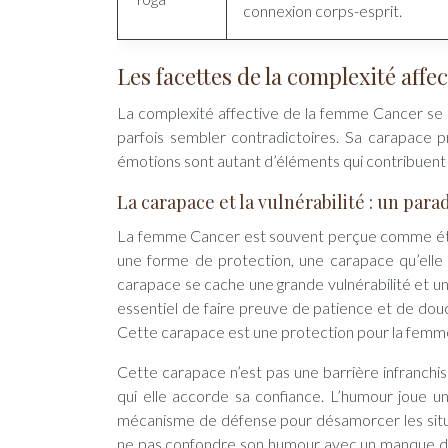
connexion corps-esprit.
Les facettes de la complexité affe
La complexité affective de la femme Cancer se m
parfois sembler contradictoires. Sa carapace p
émotions sont autant d’éléments qui contribuent 
La carapace et la vulnérabilité : un par
La femme Cancer est souvent perçue comme étant
une forme de protection, une carapace qu’elle 
carapace se cache une grande vulnérabilité et un
essentiel de faire preuve de patience et de dou
Cette carapace est une protection pour la femme
Cette carapace n’est pas une barrière infranchiss
qui elle accorde sa confiance. L’humour joue u
mécanisme de défense pour désamorcer les situat
ne pas confondre son humour avec un manque de 