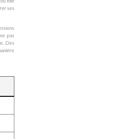
où elle
rer ses
essions
ime pas
ue. Des
manière