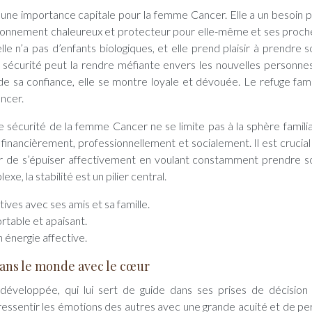
t d’une importance capitale pour la femme Cancer. Elle a un besoin 
vironnement chaleureux et protecteur pour elle-même et ses proch
le n’a pas d’enfants biologiques, et elle prend plaisir à prendre s
e sécurité peut la rendre méfiante envers les nouvelles personnes
rde sa confiance, elle se montre loyale et dévouée. Le refuge famil
ncer.
sécurité de la femme Cancer ne se limite pas à la sphère familial
financièrement, professionnellement et socialement. Il est crucial 
ter de s’épuiser affectivement en voulant constamment prendre s
, la stabilité est un pilier central.
tives avec ses amis et sa famille.
table et apaisant.
n énergie affective.
dans le monde avec le cœur
éveloppée, qui lui sert de guide dans ses prises de décision
e ressentir les émotions des autres avec une grande acuité et de pe