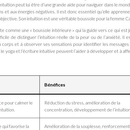
e intuition peut lui être d’une grande aide pour naviguer dans le mon
ns et aux énergies négatives. Il est donc essentiel qu’elle apprenne
 objective. Son intuition est une véritable boussole pour la femme C
te comme une « boussole intérieure » qui la guide vers ce qui est j
icile de distinguer l’intuition réelle de la peur ou de l’anxiété. Il 
 corps et à observer ses sensations pour identifier les messages
 le yoga et l’écriture intuitive peuvent l’aider à développer et à aff
Bénéfices
ce pour calmer le
Réduction du stress, amélioration de la
tuition.
concentration, développement de l’intuition
 qui favorise la
Amélioration de la souplesse, renforcement