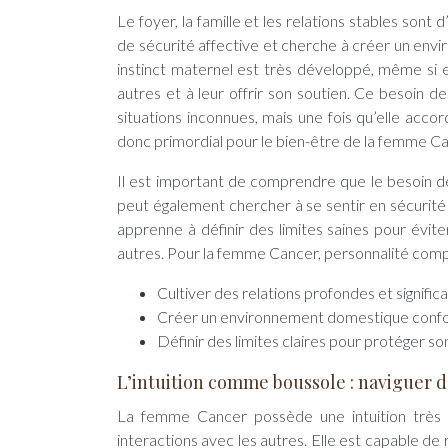
Le foyer, la famille et les relations stables son
de sécurité affective et cherche à créer un en
instinct maternel est très développé, même si el
autres et à leur offrir son soutien. Ce besoin d
situations inconnues, mais une fois qu’elle acco
donc primordial pour le bien-être de la femme Ca
Il est important de comprendre que le besoin de 
peut également chercher à se sentir en sécurité 
apprenne à définir des limites saines pour évi
autres. Pour la femme Cancer, personnalité complexe
Cultiver des relations profondes et significa
Créer un environnement domestique confor
Définir des limites claires pour protéger so
L’intuition comme boussole : naviguer 
La femme Cancer possède une intuition très d
interactions avec les autres. Elle est capable d