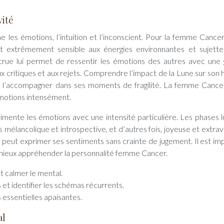
vité
ne les émotions, l’intuition et l’inconscient. Pour la femme Cancer
ant extrêmement sensible aux énergies environnantes et sujett
accrue lui permet de ressentir les émotions des autres avec une
ux critiques et aux rejets. Comprendre l’impact de la Lune sur son
t l’accompagner dans ses moments de fragilité. La femme Cancer
émotions intensément.
mente les émotions avec une intensité particulière. Les phases l
mélancolique et introspective, et d’autres fois, joyeuse et extraver
lle peut exprimer ses sentiments sans crainte de jugement. Il est im
r mieux appréhender la personnalité femme Cancer.
t calmer le mental.
 et identifier les schémas récurrents.
 essentielles apaisantes.
al