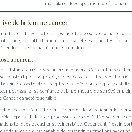
musculaire, développement de l’intuition.
ctive de la femme cancer
anifeste à travers différentes facettes de sa personnalité, qui 
rotectrice, son attachement au passé et ses difficultés à expri
à rendre sa personnalité riche et complexe.
adoxe apparent
 distante ou réservée au premier abord. Cette attitude est en 
se construit pour se protéger des blessures affectives. Derrièr
 besoin profond d’être acceptée et aimée pour ce qu’elle est. Il e
ceur pour gagner sa confiance et lui permettre de se révéler plei
 Cancer, caractère sensible.
able, mais plutôt un filtre qui lui permet de sélectionner les pers
n rôle important dans ce processus, car elle l’utilise souvent c
ions tendues et cacher sa vulnérabilité. Cependant, il est impor
sérieux, car elle est capable de ressentir les émotions avec une