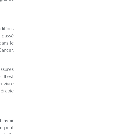
ditions
e passé
dans le
Cancer,
essures
 Il est
à vivre
hérapie
t avoir
on peut