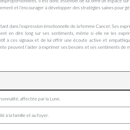
isproportionnées. Il est donc essentiel de lui offrir un espace sûr 
gement et l’encourager à développer des stratégies saines pour gé
tant dans l’expression émotionnelle de la femme Cancer. Ses expr
vent en dire long sur ses sentiments, même si elle ne les expr
tif à ces signaux et de lui offrir une écoute active et empathiq
ente peuvent l’aider à exprimer ses besoins et ses sentiments de 
sonnalité, affectée par la Lune.
é à la famille et au foyer.