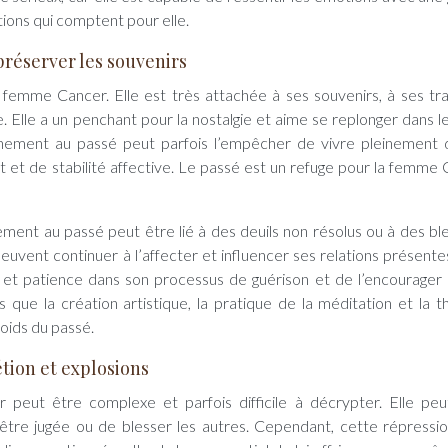
ations qui comptent pour elle.
 préserver les souvenirs
 femme Cancer. Elle est très attachée à ses souvenirs, à ses tra
e. Elle a un penchant pour la nostalgie et aime se replonger dans l
ement au passé peut parfois l’empêcher de vivre pleinement 
rt et de stabilité affective. Le passé est un refuge pour la femme 
ment au passé peut être lié à des deuils non résolus ou à des bl
uvent continuer à l’affecter et influencer ses relations présentes.
et patience dans son processus de guérison et de l’encourager 
 que la création artistique, la pratique de la méditation et la t
poids du passé.
étion et explosions
peut être complexe et parfois difficile à décrypter. Elle peu
être jugée ou de blesser les autres. Cependant, cette répressi