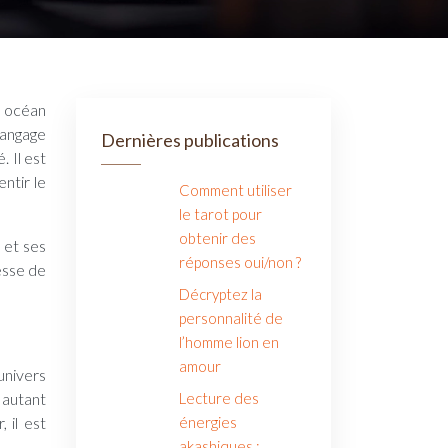
langage
Dernières publications
. Il est
ntir le
Comment utiliser
le tarot pour
obtenir des
 et ses
réponses oui/non ?
esse de
Décryptez la
personnalité de
l’homme lion en
amour
univers
 autant
Lecture des
 il est
énergies
akashiques :