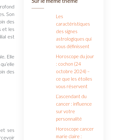
Sur le même thème
profond
es. Son
Les
oin des
caractéristiques
 et les
des signes
ial est
astrologiques qui
vous définissent
e. Elle
Horoscope du jour
qu’elle
: cochon (24
oin des
octobre 2024) –
ce que les étoiles
vous réservent
L’ascendant du
cancer : influence
sur votre
personnalité
Horoscope cancer
 et ses
marie claire :
rcevoir