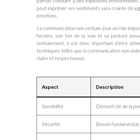
parfois conduire à des explosions émotionnelles d
peut exprimer ses sentiments sans crainte de ju
émotions.
La communication non verbale joue un rôle impor
faciales, son ton de la voix et sa posture peu
verbalement. Il est donc important d’être atten
techniques telles que la communication non viol
claire et respectueuse.
Aspect
Description
Sensibilité
Élément clé de la per
Sécurité
Besoin fondamental, li