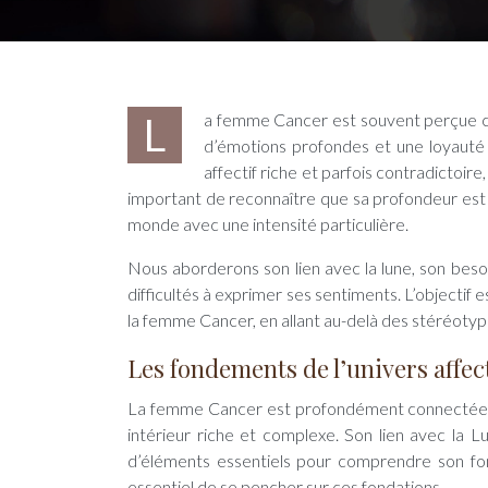
La femme Cancer est souvent perçue comme une énigme. Derrière sa carapace protectrice se cache un océan
d’émotions profondes et une loyauté 
affectif riche et parfois contradictoire, 
important de reconnaître que sa profondeur est u
monde avec une intensité particulière.
Nous aborderons son lien avec la lune, son besoi
difficultés à exprimer ses sentiments. L’objecti
la femme Cancer, en allant au-delà des stéréotypes
Les fondements de l’univers affec
La femme Cancer est profondément connectée à s
intérieur riche et complexe. Son lien avec la L
d’éléments essentiels pour comprendre son fo
essentiel de se pencher sur ces fondations.