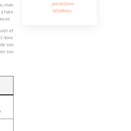
prédictions
de, mais
détaillées
 à faire
ancer.
uste et
est donc
 de son
iner son
.