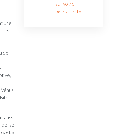
sur votre
personnalité
nt une
e des
ou de
s
otivé,
e Vénus
sifs,
t aussi
, de se
ix et à