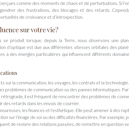
 perçues comme des moments de chaos et de perturbations. Si l’on
endrer des frustrations, des blocages et des retards. Cependa
rtunités de croissance et d’introspection.
luence sur votre vie?
se produit lorsque, depuis la Terre, nous observons une pla
usion d’optique est due aux différentes vitesses orbitales des planè
ées à des énergies particulières qui influencent différents domaine
ications
s sur la communication, les voyages, les contrats et la technologie.
des problèmes de communication ou des pannes informatiques. Par
rétrograde, il est fréquent de rencontrer des problèmes de conne
r des retards dans les envois de courrier.
 amoureuses, les finances et l’esthétique. Elle peut amener à des rup
ion sur l’image de soi ou des difficultés financières. Par exemple, 
quent de revivre des relations passées, de remettre en question se