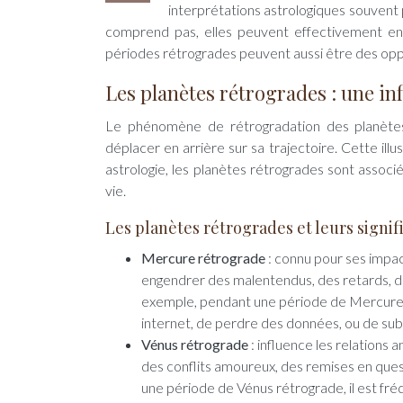
interprétations astrologiques souvent
comprend pas, elles peuvent effectivement eng
périodes rétrogrades peuvent aussi être des oppo
Les planètes rétrogrades : une inf
Le phénomène de rétrogradation des planètes 
déplacer en arrière sur sa trajectoire. Cette ill
astrologie, les planètes rétrogrades sont associ
vie.
Les planètes rétrogrades et leurs signif
Mercure rétrograde
: connu pour ses impact
engendrer des malentendus, des retards, 
exemple, pendant une période de Mercure 
internet, de perdre des données, ou de subi
Vénus rétrograde
: influence les relations
des conflits amoureux, des remises en quest
une période de Vénus rétrograde, il est fré