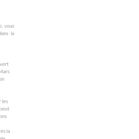
e, vous
dans la
vert
 Mars
 en
 les
 peut
ions
ès la
 de