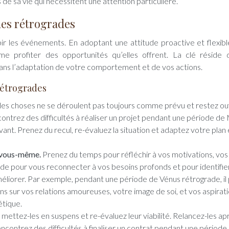
 de sa vie qui nécessitent une attention particulière.
es rétrogrades
bir les événements. En adoptant une attitude proactive et flexibl
e profiter des opportunités qu’elles offrent. La clé réside 
ans l’adaptation de votre comportement et de vos actions.
rétrogrades
les choses ne se déroulent pas toujours comme prévu et restez ou
ontrez des difficultés à réaliser un projet pendant une période de
avant. Prenez du recul, re-évaluez la situation et adaptez votre plan
e vous-même.
Prenez du temps pour réfléchir à vos motivations, vos
iode pour vous reconnecter à vos besoins profonds et pour identifier
éliorer. Par exemple, pendant une période de Vénus rétrograde, il
s sur vos relations amoureuses, votre image de soi, et vos aspirat
étique.
 mettez-les en suspens et re-évaluez leur viabilité. Relancez-les apr
ncontrez des difficultés à finaliser un contrat pendant une période