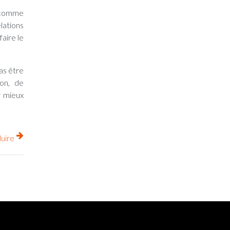
, comme
lations
aire le
as être
on, de
r mieux
uire