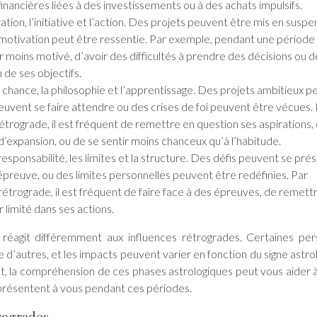
inancières liées à des investissements ou à des achats impulsifs.
tivation, l’initiative et l’action. Des projets peuvent être mis en suspe
e motivation peut être ressentie. Par exemple, pendant une période
r moins motivé, d’avoir des difficultés à prendre des décisions ou d
 de ses objectifs.
 la chance, la philosophie et l’apprentissage. Des projets ambitieux 
euvent se faire attendre ou des crises de foi peuvent être vécues.
trograde, il est fréquent de remettre en question ses aspirations,
’expansion, ou de se sentir moins chanceux qu’à l’habitude.
a responsabilité, les limites et la structure. Des défis peuvent se pré
épreuve, ou des limites personnelles peuvent être redéfinies. Par
trograde, il est fréquent de faire face à des épreuves, de remett
 limité dans ses actions.
 réagit différemment aux influences rétrogrades. Certaines pe
 d’autres, et les impacts peuvent varier en fonction du signe astro
t, la compréhension de ces phases astrologiques peut vous aider 
 présentent à vous pendant ces périodes.