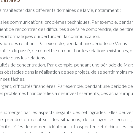
trogrades
 manifester dans différents domaines de la vie, notamment :
ns les communications, problèmes techniques. Par exemple, penda
uent de rencontrer des difficultés à se faire comprendre, de perdr
es informatiques qui perturbent la communication.
uestion des relations. Par exemple, pendant une période de Vénus
onflits du passé, de remettre en question les relations existantes, 
onie dans les relations.
ficultés de concentration. Par exemple, pendant une période de Mar
s obstacles dans la réalisation de ses projets, de se sentir moins m
ur ses tâches.
argent, difficultés financières. Par exemple, pendant une période d
s problèmes financiers liés à des investissements, des achats impul
 submerger par les aspects négatifs des rétrogrades. Elles peuven
e prendre du recul sur des situations, de corriger les erreurs
rités. C’est le moment idéal pour introspecter, réfléchir à ses cho