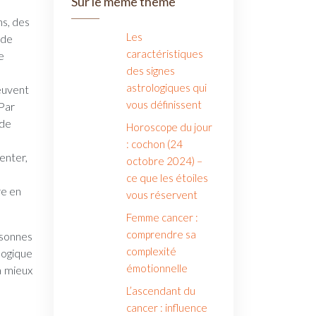
Sur le même thème
ns, des
Les
 de
caractéristiques
e
des signes
astrologiques qui
peuvent
vous définissent
 Par
 de
Horoscope du jour
: cochon (24
senter,
octobre 2024) –
ce que les étoiles
re en
vous réservent
Femme cancer :
comprendre sa
rsonnes
complexité
logique
émotionnelle
à mieux
L’ascendant du
cancer : influence