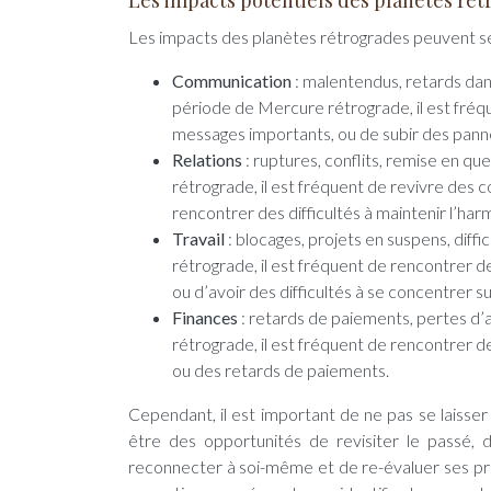
Les impacts potentiels des planètes ré
Les impacts des planètes rétrogrades peuvent se
Communication
: malentendus, retards da
période de Mercure rétrograde, il est fréq
messages importants, ou de subir des pann
Relations
: ruptures, conflits, remise en q
rétrograde, il est fréquent de revivre des c
rencontrer des difficultés à maintenir l’harm
Travail
: blocages, projets en suspens, dif
rétrograde, il est fréquent de rencontrer de
ou d’avoir des difficultés à se concentrer s
Finances
: retards de paiements, pertes d’
rétrograde, il est fréquent de rencontrer de
ou des retards de paiements.
Cependant, il est important de ne pas se laisser
être des opportunités de revisiter le passé, d
reconnecter à soi-même et de re-évaluer ses prio