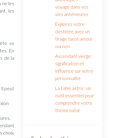
 ne les
voyage dans vos
nt, les
vies antérieures
Explorez votre
destinée avec un
tirage tarot amour
nète se
oui non
tes. En
Ascendant vierge :
s de la
signification et
influence sur votre
personnalité
La table astro : un
 Il peut
outil essentiel pour
comprendre votre
xion
thème natal
tures,
pendant
s choix