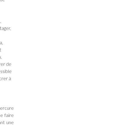
,
tager,
a,
t
.
rer de
ssible
crer à
Mercure
e faire
ant une