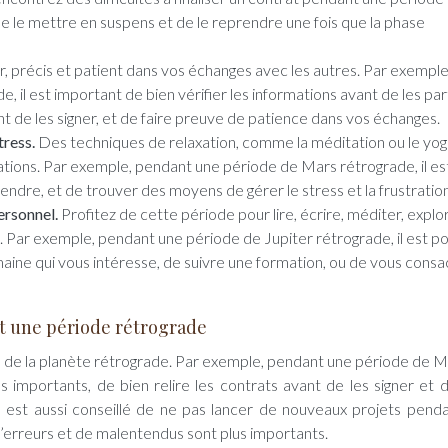
de le mettre en suspens et de le reprendre une fois que la phase
r, précis et patient dans vos échanges avec les autres. Par exemple
il est important de bien vérifier les informations avant de les par
t de les signer, et de faire preuve de patience dans vos échanges.
tress.
Des techniques de relaxation, comme la méditation ou le yog
ations. Par exemple, pendant une période de Mars rétrograde, il es
endre, et de trouver des moyens de gérer le stress et la frustration
ersonnel.
Profitez de cette période pour lire, écrire, méditer, explo
 Par exemple, pendant une période de Jupiter rétrograde, il est po
ine qui vous intéresse, de suivre une formation, ou de vous consa
ant une période rétrograde
tion de la planète rétrograde. Par exemple, pendant une période de 
es importants, de bien relire les contrats avant de les signer et d
 est aussi conseillé de ne pas lancer de nouveaux projets pend
’erreurs et de malentendus sont plus importants.