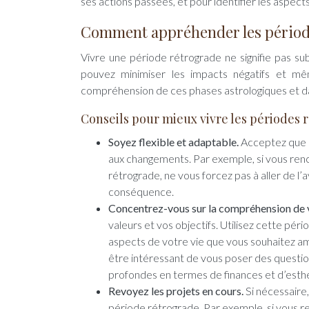
ses actions passées, et pour identifier les aspects
Comment appréhender les périod
Vivre une période rétrograde ne signifie pas su
pouvez minimiser les impacts négatifs et mêm
compréhension de ces phases astrologiques et d
Conseils pour mieux vivre les périodes 
Soyez flexible et adaptable.
Acceptez que 
aux changements. Par exemple, si vous renc
rétrograde, ne vous forcez pas à aller de l’
conséquence.
Concentrez-vous sur la compréhension d
valeurs et vos objectifs. Utilisez cette pér
aspects de votre vie que vous souhaitez am
être intéressant de vous poser des question
profondes en termes de finances et d’esth
Revoyez les projets en cours.
Si nécessaire,
période rétrograde. Par exemple, si vous re