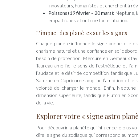
innovateurs, humanistes et cherchent à rév
Poissons (19 février – 20 mars):
Neptune, la
empathiques et ont une forte intuition.
L’impact des planètes sur les signes
Chaque planète influence le signe auquel elle e
charisme naturel et une confiance en soi débordan
besoin de protection. Mercure en Gémeaux favoris
Taureau amplifie le sens de l’esthétique et l’a
l’audace et le désir de compétition, tandis que Ju
Saturne en Capricorne amplifie l’ambition et le s
volonté de changer le monde. Enfin, Neptune e
dimension supérieure, tandis que Pluton en Scorp
de la vie.
Explorer votre « signe astro planè
Pour découvrir la planète qui influence le plus vo
dire le signe du zodiaque qui correspond au mome