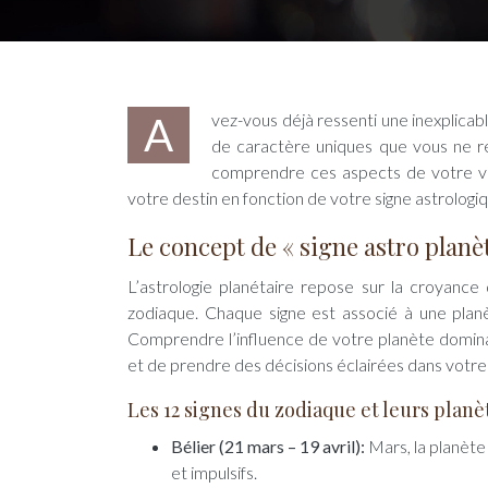
Avez-vous déjà ressenti une inexplicable attirance pour certaines personnes ou situations ? Avez-vous des traits
de caractère uniques que vous ne re
comprendre ces aspects de votre vie
votre destin en fonction de votre signe astrologi
Le concept de « signe astro planè
L’astrologie planétaire repose sur la croyance
zodiaque. Chaque signe est associé à une planè
Comprendre l’influence de votre planète domina
et de prendre des décisions éclairées dans votre 
Les 12 signes du zodiaque et leurs plan
Bélier (21 mars – 19 avril):
Mars, la planète
et impulsifs.