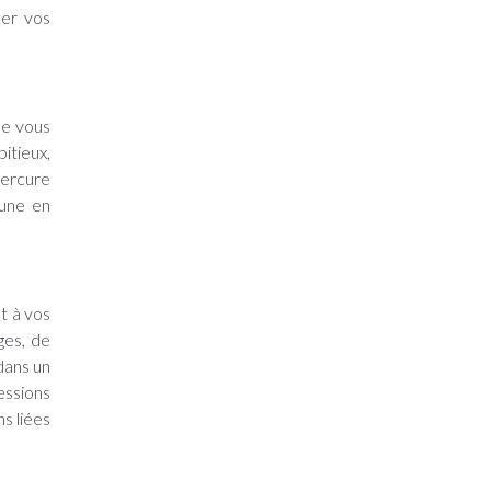
cer vos
ue vous
itieux,
Mercure
Lune en
t à vos
ges, de
dans un
essions
s liées