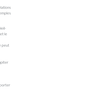
lations
xemples
eil-
et le
e peut
upiter
pporter