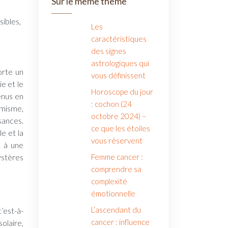
Sur le même thème
sibles,
Les
caractéristiques
des signes
astrologiques qui
orte un
vous définissent
e et le
Horoscope du jour
énus en
: cochon (24
amisme,
octobre 2024) –
ssances.
ce que les étoiles
e et la
vous réservent
r à une
ystères
Femme cancer :
comprendre sa
complexité
émotionnelle
L’ascendant du
’est-à-
cancer : influence
olaire,