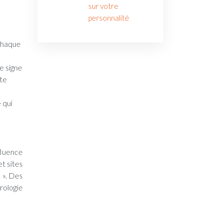
sur votre
personnalité
 chaque
e signe
ite
 qui
fluence
et sites
 ». Des
rologie