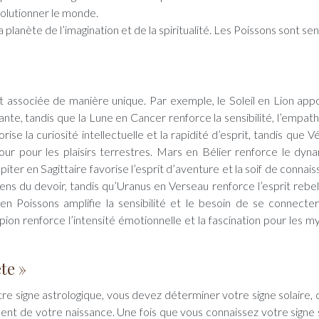
olutionner le monde.
 planète de l’imagination et de la spiritualité. Les Poissons sont sen
st associée de manière unique. Par exemple, le Soleil en Lion app
te, tandis que la Lune en Cancer renforce la sensibilité, l’empathi
e la curiosité intellectuelle et la rapidité d’esprit, tandis que V
mour pour les plaisirs terrestres. Mars en Bélier renforce le dyn
piter en Sagittaire favorise l’esprit d’aventure et la soif de connai
ens du devoir, tandis qu’Uranus en Verseau renforce l’esprit rebell
n Poissons amplifie la sensibilité et le besoin de se connecte
ion renforce l’intensité émotionnelle et la fascination pour les m
te »
tre signe astrologique, vous devez déterminer votre signe solaire, c
nt de votre naissance. Une fois que vous connaissez votre signe s