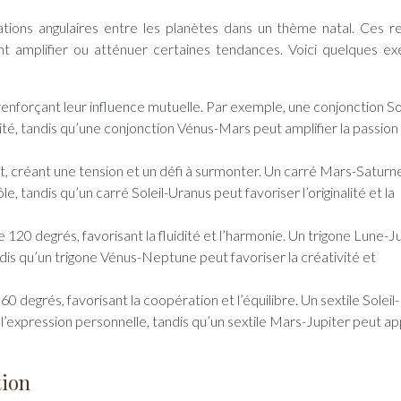
ations angulaires entre les planètes dans un thème natal. Ces re
nt amplifier ou atténuer certaines tendances. Voici quelques e
enforçant leur influence mutuelle. Par exemple, une conjonction Sol
lité, tandis qu’une conjonction Vénus-Mars peut amplifier la passion 
t, créant une tension et un défi à surmonter. Un carré Mars-Saturn
e, tandis qu’un carré Soleil-Uranus peut favoriser l’originalité et la
120 degrés, favorisant la fluidité et l’harmonie. Un trigone Lune-J
dis qu’un trigone Vénus-Neptune peut favoriser la créativité et
 degrés, favorisant la coopération et l’équilibre. Un sextile Soleil-
l’expression personnelle, tandis qu’un sextile Mars-Jupiter peut a
tion