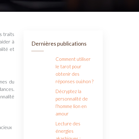
aider à
Dernières publications
lité et
Comment utiliser
le tarot pour
obtenir des
gnes du
réponses oui/non ?
dances.
Décryptez la
nnalité
personnalité de
l’homme lion en
amour
Lecture des
acieux
énergies
akashiques :