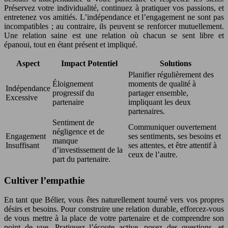
Préservez votre individualité, continuez à pratiquer vos passions, et
entretenez vos amitiés. L’indépendance et l’engagement ne sont pas
incompatibles ; au contraire, ils peuvent se renforcer mutuellement.
Une relation saine est une relation où chacun se sent libre et
épanoui, tout en étant présent et impliqué.
Aspect
Impact Potentiel
Solutions
Planifier régulièrement des
Éloignement
moments de qualité à
Indépendance
progressif du
partager ensemble,
Excessive
partenaire
impliquant les deux
partenaires.
Sentiment de
Communiquer ouvertement
négligence et de
Engagement
ses sentiments, ses besoins et
manque
Insuffisant
ses attentes, et être attentif à
d’investissement de la
ceux de l’autre.
part du partenaire.
Cultiver l’empathie
En tant que Bélier, vous êtes naturellement tourné vers vos propres
désirs et besoins. Pour construire une relation durable, efforcez-vous
de vous mettre à la place de votre partenaire et de comprendre son
point de vue. Pratiquez l’écoute active, posez des questions, et