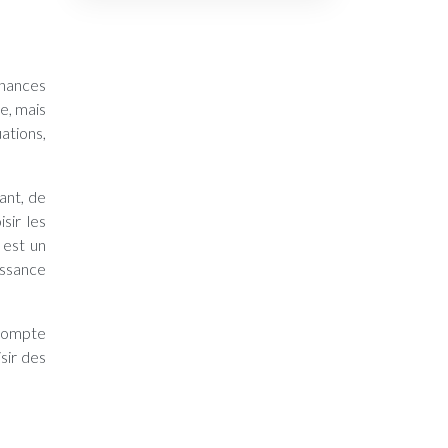
chances
te, mais
ations,
ant, de
sir les
 est un
issance
 compte
sir des