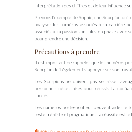
interprétation des chiffres et de leur influence su
Prenons l’exemple de Sophie, une Scorpion qui trav
analyser les numéros associés à sa carrière act
associés à sa passion sont plus en phase avec s
pour prendre une décision.
Précautions à prendre
Il est important de rappeler que les numéros por
Scorpion doit également s’appuyer sur son travail
Les Scorpions ne doivent pas se laisser aveugl
personnels nécessaires pour réussir. La confia
succès.
Les numéros porte-bonheur peuvent aider le Sco
rester réaliste et pragmatique. La réussite est le f
10h10 : un message de l’univers ou une simple