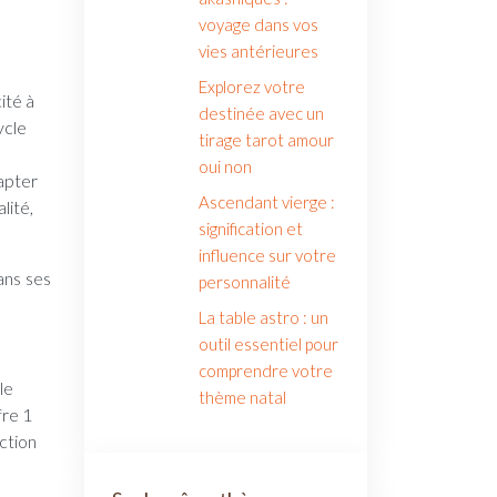
voyage dans vos
vies antérieures
Explorez votre
ité à
destinée avec un
ycle
tirage tarot amour
oui non
dapter
Ascendant vierge :
lité,
signification et
influence sur votre
ans ses
personnalité
La table astro : un
outil essentiel pour
comprendre votre
le
thème natal
fre 1
uction