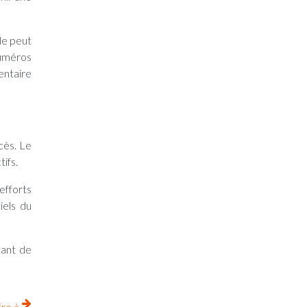
le peut
numéros
entaire
cès. Le
ifs.
efforts
iels du
tant de
fre à