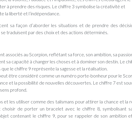
ter à prendre des risques. Le chiffre 3 symbolise la créativité et
te la liberté et l’indépendance.
ent sa façon d’aborder les situations et de prendre des décisi
se traduisent par des choix et des actions déterminés.
nt associés au Scorpion, reflétant sa force, son ambition, sa passio
lent sa capacité à changer les choses et à dominer son destin. Le chi
 que le chiffre 9 représente la sagesse et la réalisation.
 peut être considéré comme un numéro porte-bonheur pour le Sco
ance et la possibilité de nouvelles découvertes. Le chiffre 7 est so
e sens profond.
 et les utiliser comme des talismans pour attirer la chance et la r
 choisir de porter un bracelet avec le chiffre 8, symbolisant s
bjet contenant le chiffre 9, pour se rappeler de son ambition e