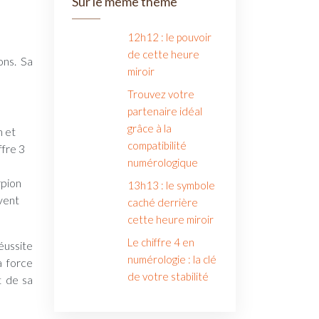
Sur le même thème
12h12 : le pouvoir
de cette heure
ons. Sa
miroir
Trouvez votre
partenaire idéal
grâce à la
n et
compatibilité
ffre 3
numérologique
rpion
13h13 : le symbole
uvent
caché derrière
cette heure miroir
Le chiffre 4 en
éussite
numérologie : la clé
a force
de votre stabilité
t de sa