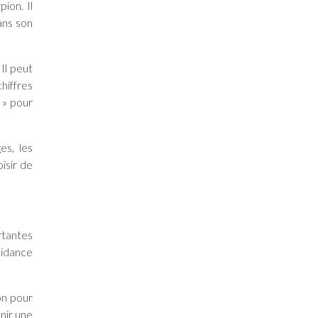
ion. Il
ans son
Il peut
hiffres
 » pour
es, les
isir de
rtantes
uidance
on pour
enir une