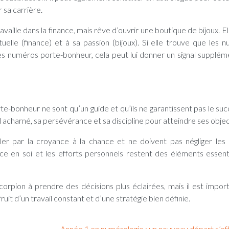
r sa carrière.
aille dans la finance, mais rêve d’ouvrir une boutique de bijoux. El
uelle (finance) et à sa passion (bijoux). Si elle trouve que les 
es numéros porte-bonheur, cela peut lui donner un signal supplém
te-bonheur ne sont qu’un guide et qu’ils ne garantissent pas le suc
 acharné, sa persévérance et sa discipline pour atteindre ses object
er par la croyance à la chance et ne doivent pas négliger les 
nce en soi et les efforts personnels restent des éléments essent
rpion à prendre des décisions plus éclairées, mais il est impor
ruit d’un travail constant et d’une stratégie bien définie.
Année 1 en numérologie : un nouveau départ s’of