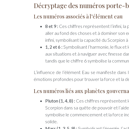
Décryptage des numéros porte-b
Les numéros associés à l’élément eau
8 et 9 :
Ces chiffres représentent l’infini, la
aller au fond des choses et à dominer son e
infini, symbolisant la capacité du Scorpion 
1, 2 et 6 :
Symbolisant l’harmonie, le flux et
aux situations et à naviguer avec finesse dan
tandis que le chiffre 6 symbolise la communi
L’influence de l’élément Eau se manifeste dans l
émotions profondes pour trouver la force et la dé
Les numéros liés aux planètes gouvern
Pluton (1, 4, 8) :
Ces chiffres représentent le
Scorpion dans sa quête de pouvoir et l’aiden
symbolise le commencement et la force indivi
solide.
Mars (1, 3, 5, 9) :
Symbolisant l’énergie, l’act