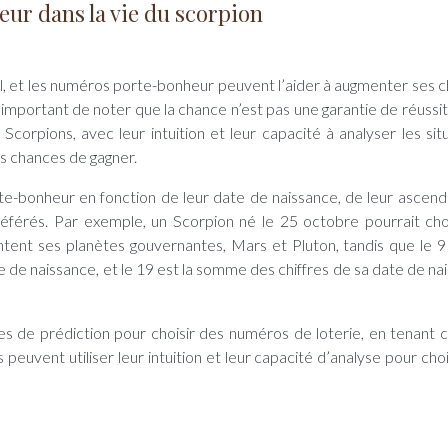
ur dans la vie du scorpion
al, et les numéros porte-bonheur peuvent l’aider à augmenter ses 
st important de noter que la chance n’est pas une garantie de réussi
 Scorpions, avec leur intuition et leur capacité à analyser les situ
s chances de gagner.
e-bonheur en fonction de leur date de naissance, de leur ascend
férés. Par exemple, un Scorpion né le 25 octobre pourrait choi
ntent ses planètes gouvernantes, Mars et Pluton, tandis que le 9
e de naissance, et le 19 est la somme des chiffres de sa date de na
ques de prédiction pour choisir des numéros de loterie, en tenant
peuvent utiliser leur intuition et leur capacité d’analyse pour choi