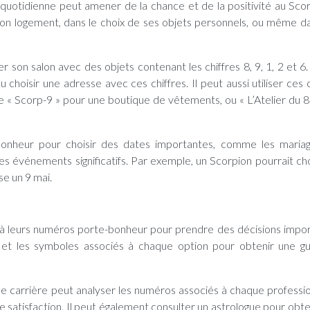
quotidienne peut amener de la chance et de la positivité au Scorp
e son logement, dans le choix de ses objets personnels, ou même d
 son salon avec des objets contenant les chiffres 8, 9, 1, 2 et 6. 
choisir une adresse avec ces chiffres. Il peut aussi utiliser ces c
 « Scorp-9 » pour une boutique de vêtements, ou « L’Atelier du 8
-bonheur pour choisir des dates importantes, comme les mariag
res événements significatifs. Par exemple, un Scorpion pourrait cho
se un 9 mai.
et à leurs numéros porte-bonheur pour prendre des décisions impo
es et les symboles associés à chaque option pour obtenir une g
de carrière peut analyser les numéros associés à chaque professi
 de satisfaction. Il peut également consulter un astrologue pour obt