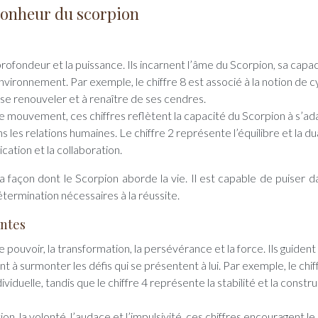
onheur du scorpion
 profondeur et la puissance. Ils incarnent l’âme du Scorpion, sa capac
nvironnement. Par exemple, le chiffre 8 est associé à la notion de c
à se renouveler et à renaître de ses cendres.
 le mouvement, ces chiffres reflètent la capacité du Scorpion à s’a
s les relations humaines. Le chiffre 2 représente l’équilibre et la dua
cation et la collaboration.
a façon dont le Scorpion aborde la vie. Il est capable de puiser d
termination nécessaires à la réussite.
antes
 pouvoir, la transformation, la persévérance et la force. Ils guident 
t à surmonter les défis qui se présentent à lui. Par exemple, le chif
duelle, tandis que le chiffre 4 représente la stabilité et la constr
ion, la volonté, l’audace et l’impulsivité, ces chiffres encouragent le