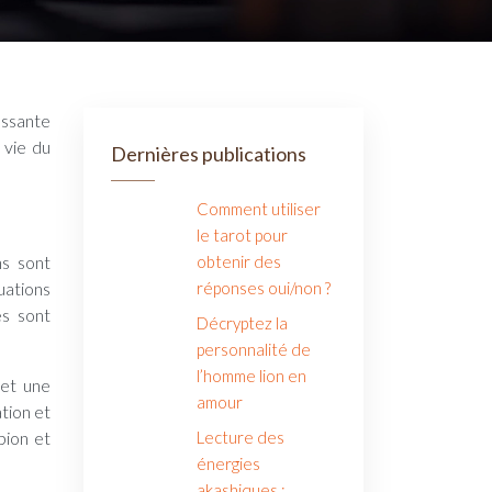
 vie du
Dernières publications
Comment utiliser
le tarot pour
ns sont
obtenir des
uations
réponses oui/non ?
es sont
Décryptez la
personnalité de
l’homme lion en
 et une
amour
ation et
pion et
Lecture des
énergies
akashiques :