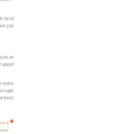
r de la
ues par
nces et
n appel
r notre
message
cachées
fre à
vous