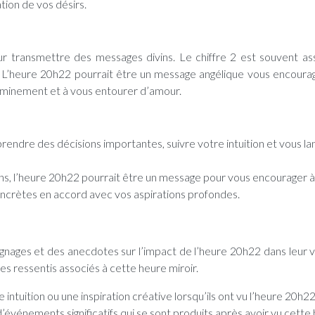
ation de vos désirs.
our transmettre des messages divins. Le chiffre 2 est souvent as
tion. L’heure 20h22 pourrait être un message angélique vous encoura
heminement et à vous entourer d’amour.
prendre des décisions importantes, suivre votre intuition et vous la
ins, l’heure 20h22 pourrait être un message pour vous encourager à
concrètes en accord avec vos aspirations profondes.
ges et des anecdotes sur l’impact de l’heure 20h22 dans leur v
 les ressentis associés à cette heure miroir.
intuition ou une inspiration créative lorsqu’ils ont vu l’heure 20h22
événements significatifs qui se sont produits après avoir vu cette