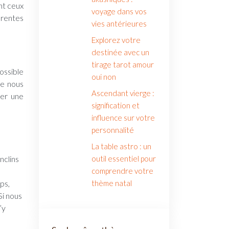
nt ceux
voyage dans vos
férentes
vies antérieures
Explorez votre
destinée avec un
tirage tarot amour
possible
oui non
ue nous
Ascendant vierge :
uer une
signification et
influence sur votre
personnalité
La table astro : un
outil essentiel pour
nclins
comprendre votre
thème natal
ps,
Si nous
’y