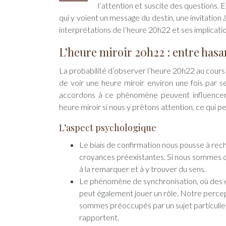
l’attention et suscite des questions.
qui y voient un message du destin, une invitation 
interprétations de l’heure 20h22 et ses implicatio
L’heure miroir 20h22 : entre hasa
La probabilité d’observer l’heure 20h22 au cours d
de voir une heure miroir environ une fois par 
accordons à ce phénomène peuvent influencer
heure miroir si nous y prêtons attention, ce qui pe
L’aspect psychologique
Le biais de confirmation nous pousse à rec
croyances préexistantes. Si nous sommes c
à la remarquer et à y trouver du sens.
Le phénomène de synchronisation, où des
peut également jouer un rôle. Notre percept
sommes préoccupés par un sujet particulie
rapportent.