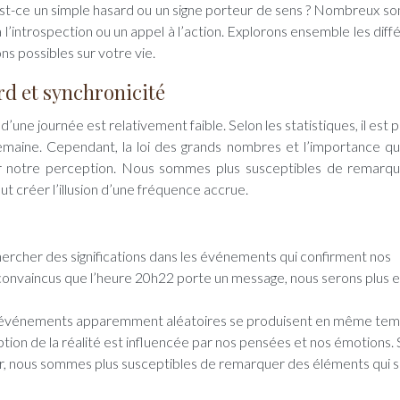
 Est-ce un simple hasard ou un signe porteur de sens ? Nombreux so
à l’introspection ou un appel à l’action. Explorons ensemble les dif
ns possibles sur votre vie.
rd et synchronicité
’une journée est relativement faible. Selon les statistiques, il est 
semaine. Cependant, la loi des grands nombres et l’importance q
 notre perception. Nous sommes plus susceptibles de remarq
ut créer l’illusion d’une fréquence accrue.
hercher des significations dans les événements qui confirment nos
onvaincus que l’heure 20h22 porte un message, nous serons plus e
 événements apparemment aléatoires se produisent en même tem
ion de la réalité est influencée par nos pensées et nos émotions. 
r, nous sommes plus susceptibles de remarquer des éléments qui s