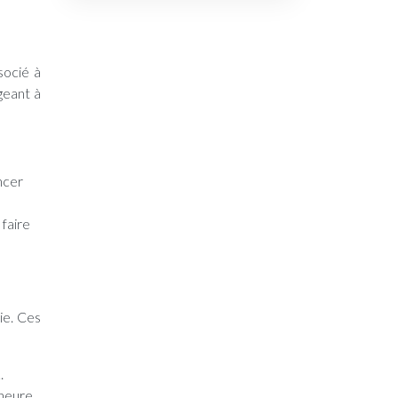
socié à
geant à
ncer
 faire
ie. Ces
.
 heure