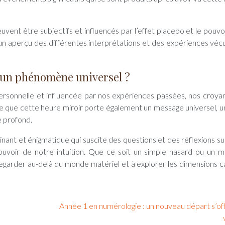
vent être subjectifs et influencés par l’effet placebo et le pouvoi
un aperçu des différentes interprétations et des expériences véc
 un phénomène universel ?
personnelle et influencée par nos expériences passées, nos croya
ible que cette heure miroir porte également un message universel, u
e profond.
inant et énigmatique qui suscite des questions et des réflexions su
 pouvoir de notre intuition. Que ce soit un simple hasard ou un 
 regarder au-delà du monde matériel et à explorer les dimensions 
Année 1 en numérologie : un nouveau départ s’of