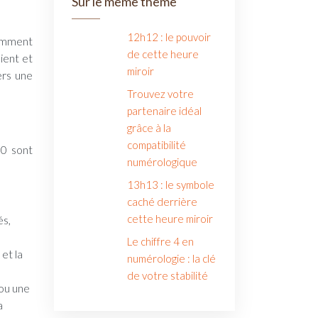
Sur le même thème
12h12 : le pouvoir
remment
de cette heure
ient et
miroir
ers une
Trouvez votre
partenaire idéal
grâce à la
compatibilité
 0 sont
numérologique
13h13 : le symbole
caché derrière
cette heure miroir
és,
Le chiffre 4 en
et la
numérologie : la clé
de votre stabilité
 ou une
a