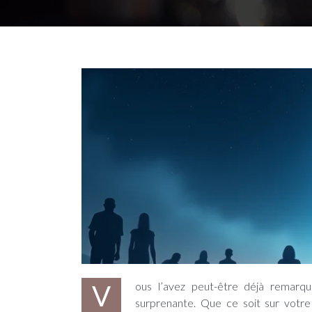
Vous l’avez peut-être déjà remarqué, l’heure 20h22 semble se présenter à vous avec une fréquence
surprenante. Que ce soit sur votre