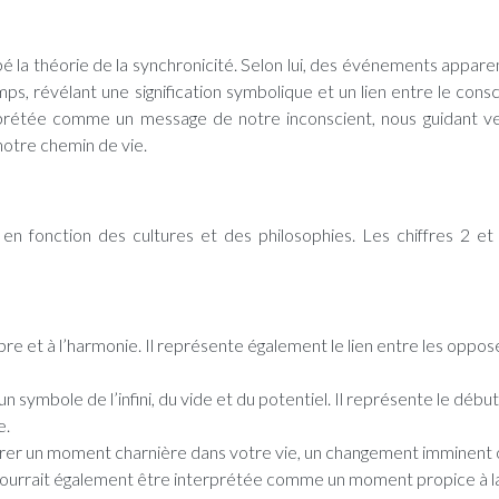
pé la théorie de la synchronicité. Selon lui, des événements appa
 révélant une signification symbolique et un lien entre le consc
erprétée comme un message de notre inconscient, nous guidant v
otre chemin de vie.
en fonction des cultures et des philosophies. Les chiffres 2 et
ilibre et à l’harmonie. Il représente également le lien entre les oppos
symbole de l’infini, du vide et du potentiel. Il représente le début 
e.
gérer un moment charnière dans votre vie, un changement imminent
2 pourrait également être interprétée comme un moment propice à l