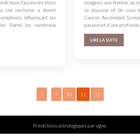
édictions, fascine les êtres
Imaginez une femme au re
du ciel nocturne a donné
sa douceur et de vous in
mplexes, influençant les
Cancer Ascendant Scorpio
tier. Parmi les nombreux
passion et d’une profonde
LIRE LA SUITE
1
…
9
10
11
12
Prédictions astrologiques par signe.
Plan du site