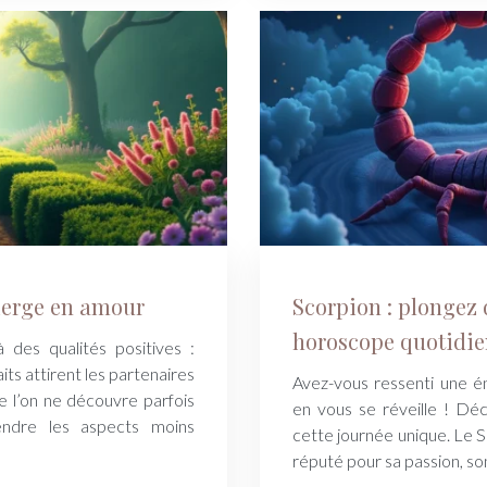
ierge en amour
Scorpion : plongez 
horoscope quotidi
 des qualités positives :
aits attirent les partenaires
Avez-vous ressenti une én
e l’on ne découvre parfois
en vous se réveille ! Dé
endre les aspects moins
cette journée unique. Le S
réputé pour sa passion, so